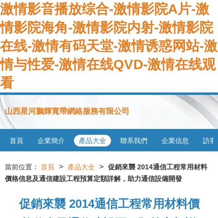
激情影音播放综合-激情影院A片-激
情影院海角-激情影院内射-激情影院
在线-激情有码天堂-激情诱惑网站-激
情与性爱-激情在线QVD-激情在线观
看
山西星河鵬輝寬帶網絡服務有限公司
首頁
企業簡介
產品大全
聯系我們
企業信息
訪客
>
>
當前位置：
首頁
產品大全
促銷來襲 2014通信工程常用材料
價格信息及通信建設工程預算定額詳解，助力通信設備開發
促銷來襲 2014通信工程常用材料價